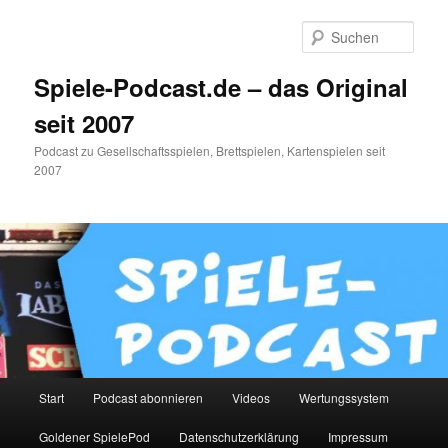
Zum
primären
Such
Inhalt
springen
Spiele-Podcast.de – das Original
seit 2007
Podcast zu Gesellschaftsspielen, Brettspielen, Kartenspielen seit
2007
Hauptmenü
Start
Podcast abonnieren
Videos
Wertungssystem
Goldener SpielePod
Datenschutzerklärung
Impressum