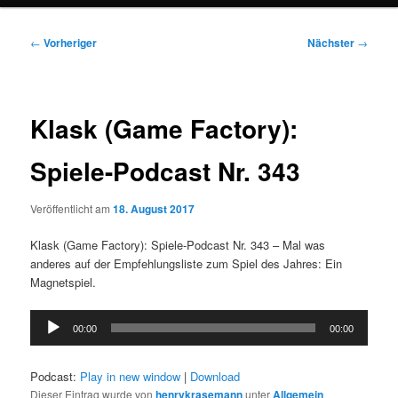
Beitragsnavigation
←
Vorheriger
Nächster
→
Klask (Game Factory):
Spiele-Podcast Nr. 343
Veröffentlicht am
18. August 2017
Klask (Game Factory): Spiele-Podcast Nr. 343 – Mal was
anderes auf der Empfehlungsliste zum Spiel des Jahres: Ein
Magnetspiel.
Audio-
00:00
00:00
Player
Podcast:
Play in new window
|
Download
Dieser Eintrag wurde von
henrykrasemann
unter
Allgemein