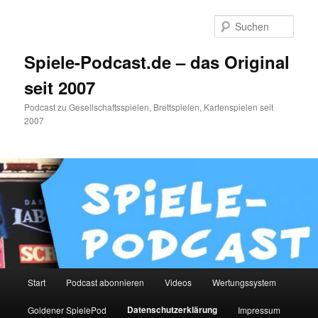
Zum
primären
Such
Inhalt
springen
Spiele-Podcast.de – das Original
seit 2007
Podcast zu Gesellschaftsspielen, Brettspielen, Kartenspielen seit
2007
Hauptmenü
Start
Podcast abonnieren
Videos
Wertungssystem
Datenschutzerklärung
Goldener SpielePod
Impressum