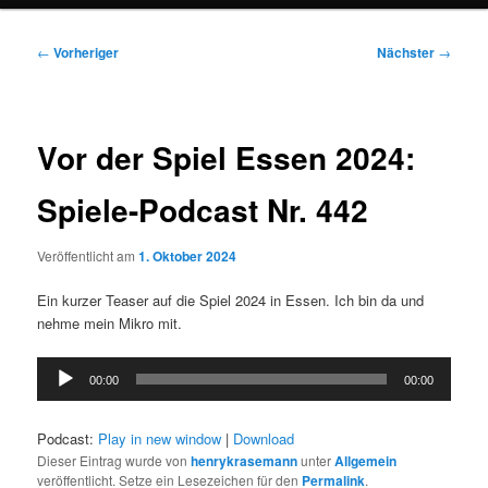
Beitragsnavigation
←
Vorheriger
Nächster
→
Vor der Spiel Essen 2024:
Spiele-Podcast Nr. 442
Veröffentlicht am
1. Oktober 2024
Ein kurzer Teaser auf die Spiel 2024 in Essen. Ich bin da und
nehme mein Mikro mit.
Audio-
00:00
00:00
Player
Podcast:
Play in new window
|
Download
Dieser Eintrag wurde von
henrykrasemann
unter
Allgemein
veröffentlicht. Setze ein Lesezeichen für den
Permalink
.