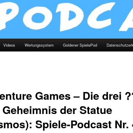
Videos
Wertungssystem
Goldener SpielePod
Datenschutzerk
enture Games – Die drei 
 Geheimnis der Statue
smos): Spiele-Podcast Nr.