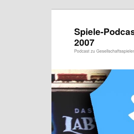
Zum
primären
Inhalt
Spiele-Podcast
springen
2007
Podcast zu Gesellschaftsspielen