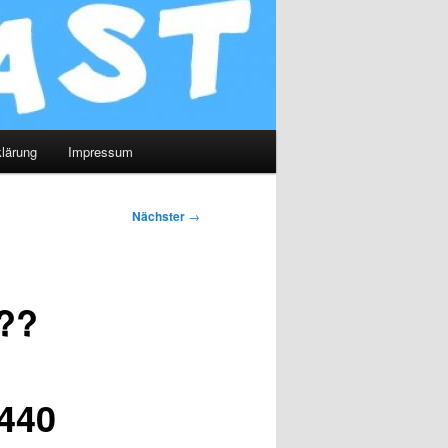
lärung
Impressum
Nächster
→
???
 440