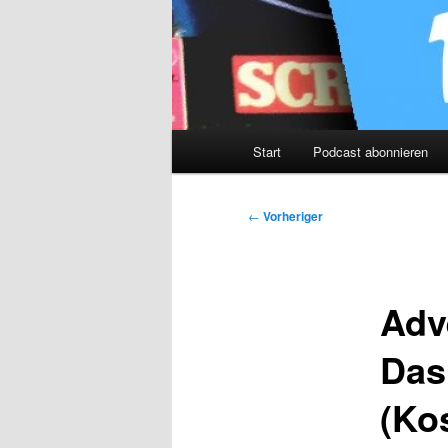
Hauptmenü
Start
Podcast abonnieren
Beitragsnavigation
←
Vorheriger
Adv
Das
(Ko