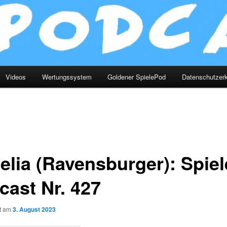
Videos
Wertungssystem
Goldener SpielePod
Datenschutzerk
elia (Ravensburger): Spiel
cast Nr. 427
ht am
3. August 2023