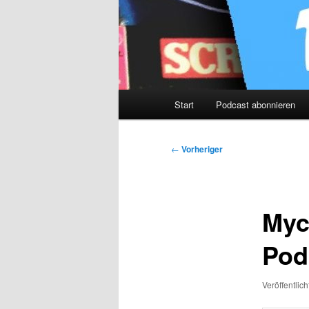
Hauptmenü
Start
Podcast abonnieren
Beitragsnavigation
←
Vorheriger
Myc
Pod
Veröffentlic