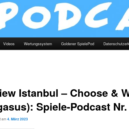
Videos
Wertungssystem
Goldener SpielePod
Datenschutzerk
iew Istanbul – Choose & W
gasus): Spiele-Podcast Nr.
ht am
4. März 2023