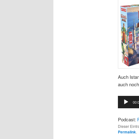
Auch Istan
auch noch
Audio-
00:
Player
Podcast:
Dieser Eint
Permalink
.