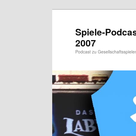
Zum
primären
Inhalt
Spiele-Podcast
springen
2007
Podcast zu Gesellschaftsspielen