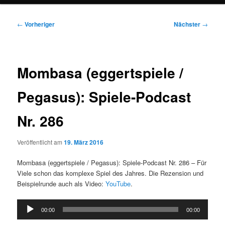
Beitragsnavigation
←
Vorheriger
Nächster
→
Mombasa (eggertspiele /
Pegasus): Spiele-Podcast
Nr. 286
Veröffentlicht am
19. März 2016
Mombasa (eggertspiele / Pegasus): Spiele-Podcast Nr. 286 – Für
Viele schon das komplexe Spiel des Jahres. Die Rezension und
Beispielrunde auch als Video:
YouTube
.
Audio-
00:00
00:00
Player