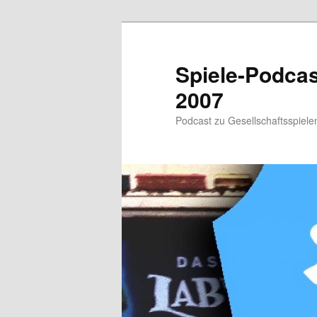
Zum
primären
Inhalt
Spiele-Podcast
springen
2007
Podcast zu Gesellschaftsspielen