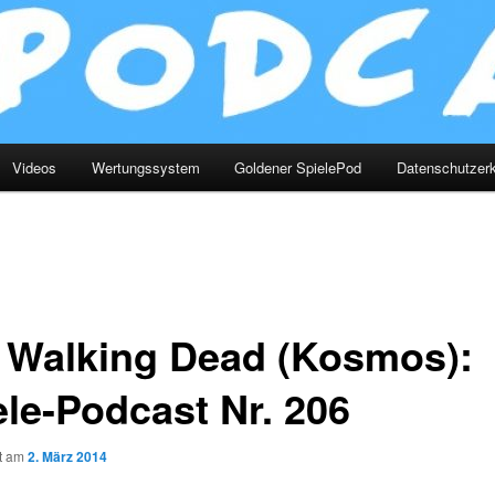
Videos
Wertungssystem
Goldener SpielePod
Datenschutzerk
 Walking Dead (Kosmos):
ele-Podcast Nr. 206
ht am
2. März 2014