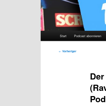
Hauptmenü
Start
Podcast abonnieren
Beitragsnavigation
←
Vorheriger
Der
(Rav
Pod