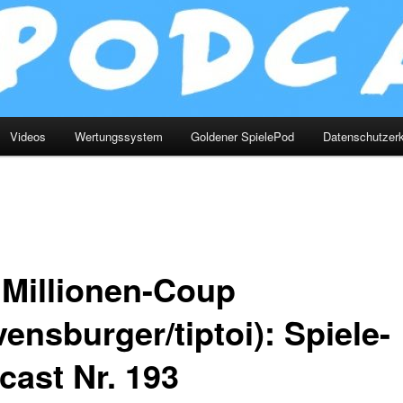
Videos
Wertungssystem
Goldener SpielePod
Datenschutzerk
 Millionen-Coup
ensburger/tiptoi): Spiele-
cast Nr. 193