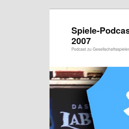
Zum
primären
Inhalt
Spiele-Podcast
springen
2007
Podcast zu Gesellschaftsspielen