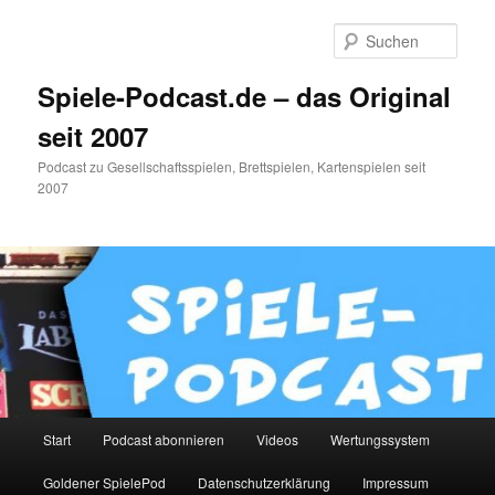
Zum
primären
Such
Inhalt
springen
Spiele-Podcast.de – das Original
seit 2007
Podcast zu Gesellschaftsspielen, Brettspielen, Kartenspielen seit
2007
Hauptmenü
Start
Podcast abonnieren
Videos
Wertungssystem
Goldener SpielePod
Datenschutzerklärung
Impressum