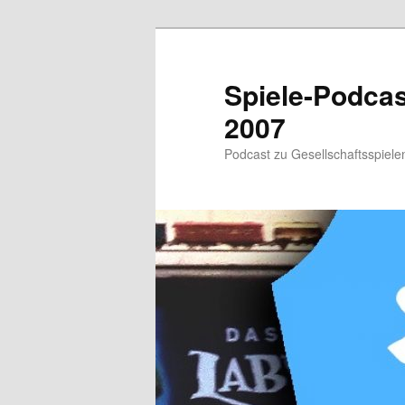
Zum
primären
Inhalt
Spiele-Podcast
springen
2007
Podcast zu Gesellschaftsspielen