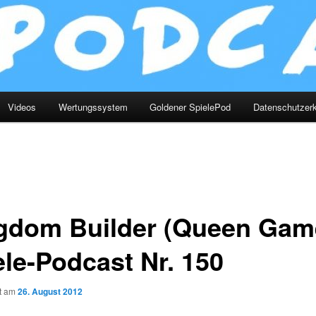
Videos
Wertungssystem
Goldener SpielePod
Datenschutzerk
gdom Builder (Queen Gam
ele-Podcast Nr. 150
ht am
26. August 2012