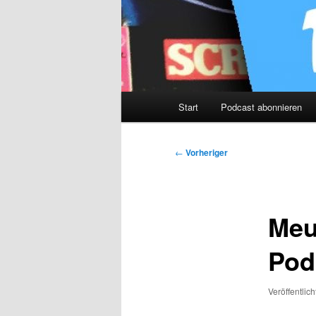
Hauptmenü
Start
Podcast abonnieren
Beitragsnavigation
←
Vorheriger
Meu
Pod
Veröffentlic