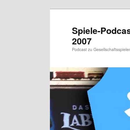
Zum
primären
Inhalt
Spiele-Podcast
springen
2007
Podcast zu Gesellschaftsspielen