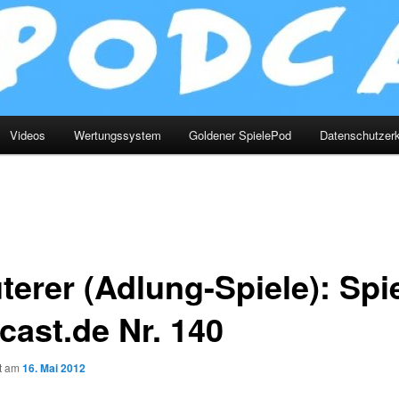
Videos
Wertungssystem
Goldener SpielePod
Datenschutzerk
terer (Adlung-Spiele): Spie
cast.de Nr. 140
ht am
16. Mai 2012