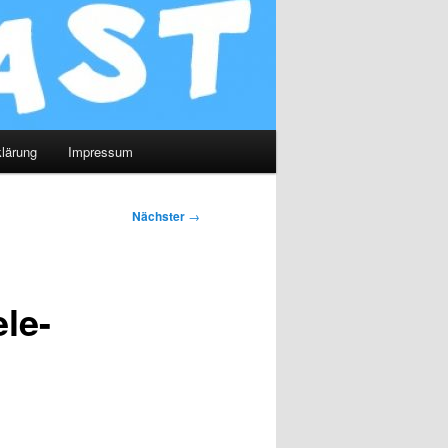
lärung
Impressum
Nächster
→
le-