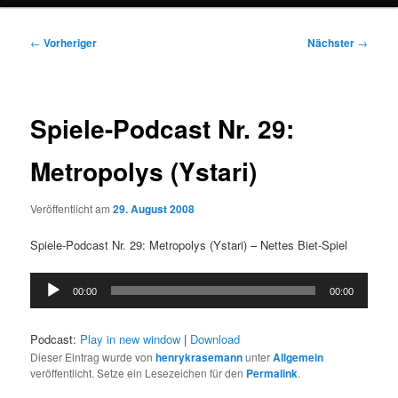
Beitragsnavigation
←
Vorheriger
Nächster
→
Spiele-Podcast Nr. 29:
Metropolys (Ystari)
Veröffentlicht am
29. August 2008
Spiele-Podcast Nr. 29: Metropolys (Ystari) – Nettes Biet-Spiel
Audio-
00:00
00:00
Player
Podcast:
Play in new window
|
Download
Dieser Eintrag wurde von
henrykrasemann
unter
Allgemein
veröffentlicht. Setze ein Lesezeichen für den
Permalink
.