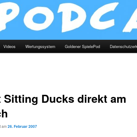
Videos
Wertungssystem
Goldener SpielePod
Datenschutzerk
t Sitting Ducks direkt am
ch
ht am
26. Februar 2007