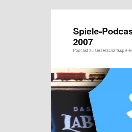
Zum
primären
Inhalt
Spiele-Podcast
springen
2007
Podcast zu Gesellschaftsspielen