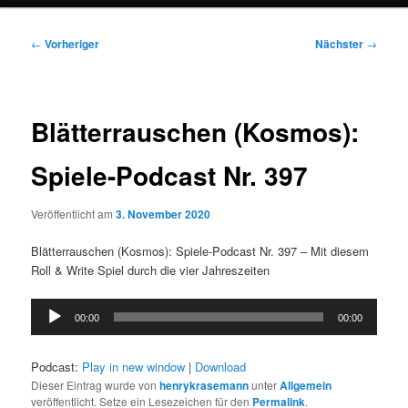
Beitragsnavigation
←
Vorheriger
Nächster
→
Blätterrauschen (Kosmos):
Spiele-Podcast Nr. 397
Veröffentlicht am
3. November 2020
Blätterrauschen (Kosmos): Spiele-Podcast Nr. 397 – Mit diesem
Roll & Write Spiel durch die vier Jahreszeiten
Audio-
00:00
00:00
Player
Podcast:
Play in new window
|
Download
Dieser Eintrag wurde von
henrykrasemann
unter
Allgemein
veröffentlicht. Setze ein Lesezeichen für den
Permalink
.