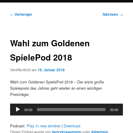
Beitragsnavigation
←
Vorheriger
Nächster
→
Wahl zum Goldenen
SpielePod 2018
Veröffentlicht am
19. Januar 2018
Wahl zum Goldenen SpielePod 2018 – Der erste große
Spielepreis des Jahres geht wieder an einen würdigen
Preisträger.
Audio-
00:00
00:00
Player
Podcast:
Play in new window
|
Download
Dieser Eintrag wurde von
henrykrasemann
unter
Allgemein