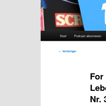
Hauptmenü
Start
Podcast abonnieren
Beitragsnavigation
←
Vorheriger
For
Leb
Nr. 