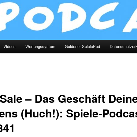
Videos
Wertungssystem
Goldener SpielePod
Datenschutzerk
 Sale – Das Geschäft Dein
ens (Huch!): Spiele-Podca
341