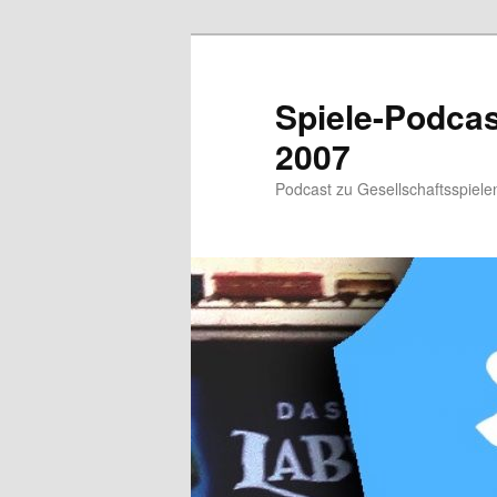
Zum
primären
Inhalt
Spiele-Podcast
springen
2007
Podcast zu Gesellschaftsspielen