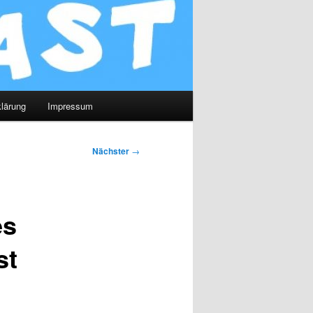
lärung
Impressum
Nächster
→
es
st