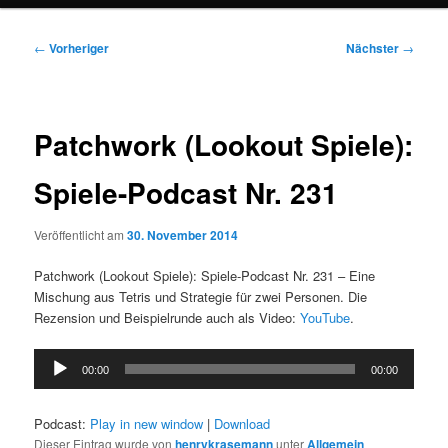
Beitragsnavigation
←
Vorheriger
Nächster
→
Patchwork (Lookout Spiele):
Spiele-Podcast Nr. 231
Veröffentlicht am
30. November 2014
Patchwork (Lookout Spiele): Spiele-Podcast Nr. 231 – Eine
Mischung aus Tetris und Strategie für zwei Personen. Die
Rezension und Beispielrunde auch als Video:
YouTube
.
Audio-
00:00
00:00
Player
Podcast:
Play in new window
|
Download
Dieser Eintrag wurde von
henrykrasemann
unter
Allgemein