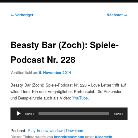
Beitragsnavigation
←
Vorheriger
Nächster
→
Beasty Bar (Zoch): Spiele-
Podcast Nr. 228
Veröffentlicht am
9. November 2014
Beasty Bar (Zoch): Spiele-Podcast Nr. 228 – Love Letter trifft auf
wilde Tiere. Ein sehr vergnügliches Kartenspiel. Die Rezension
und Beispielrunde auch als Video:
YouTube
.
Audio-
00:00
00:00
Player
Podcast:
Play in new window
|
Download
Dieser Eintrag wurde von
henrykrasemann
unter
Allgemein