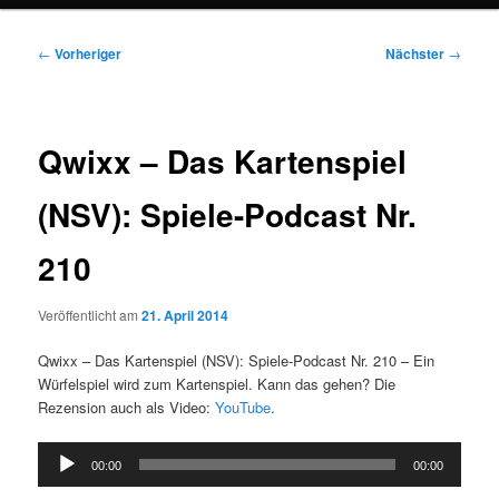
Beitragsnavigation
←
Vorheriger
Nächster
→
Qwixx – Das Kartenspiel
(NSV): Spiele-Podcast Nr.
210
Veröffentlicht am
21. April 2014
Qwixx – Das Kartenspiel (NSV): Spiele-Podcast Nr. 210 – Ein
Würfelspiel wird zum Kartenspiel. Kann das gehen? Die
Rezension auch als Video:
YouTube
.
Audio-
00:00
00:00
Player