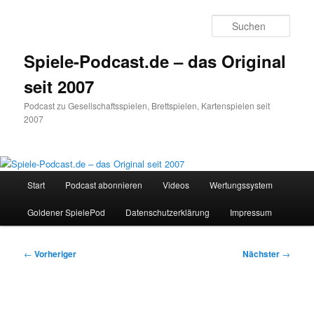
Zum
primären
Such
Inhalt
springen
Spiele-Podcast.de – das Original
seit 2007
Podcast zu Gesellschaftsspielen, Brettspielen, Kartenspielen seit
2007
Hauptmenü
Start
Podcast abonnieren
Videos
Wertungssystem
Goldener SpielePod
Datenschutzerklärung
Impressum
Beitragsnavigation
←
Vorheriger
Nächster
→