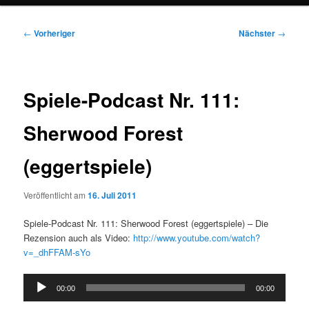
Beitragsnavigation
←
Vorheriger
Nächster
→
Spiele-Podcast Nr. 111:
Sherwood Forest
(eggertspiele)
Veröffentlicht am
16. Juli 2011
Spiele-Podcast Nr. 111: Sherwood Forest (eggertspiele) – Die
Rezension auch als Video:
http://www.youtube.com/watch?
v=_dhFFAM-sYo
Audio-
00:00
00:00
Player