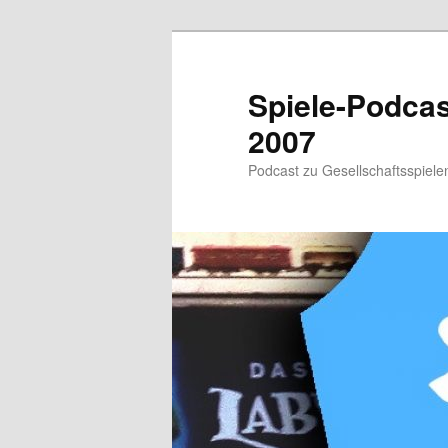
Zum
primären
Inhalt
Spiele-Podcast
springen
2007
Podcast zu Gesellschaftsspielen