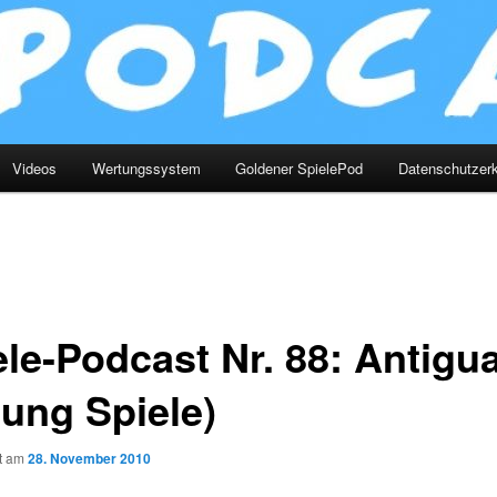
Videos
Wertungssystem
Goldener SpielePod
Datenschutzerk
ele-Podcast Nr. 88: Antigu
lung Spiele)
ht am
28. November 2010