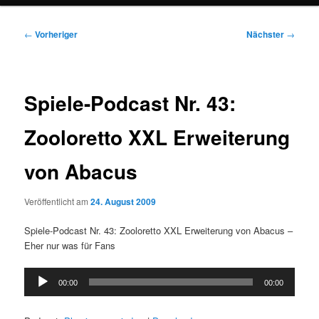
Beitragsnavigation
←
Vorheriger
Nächster
→
Spiele-Podcast Nr. 43:
Zooloretto XXL Erweiterung
von Abacus
Veröffentlicht am
24. August 2009
Spiele-Podcast Nr. 43: Zooloretto XXL Erweiterung von Abacus –
Eher nur was für Fans
Audio-
00:00
00:00
Player